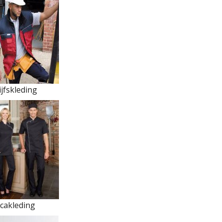
jfskleding
cakleding