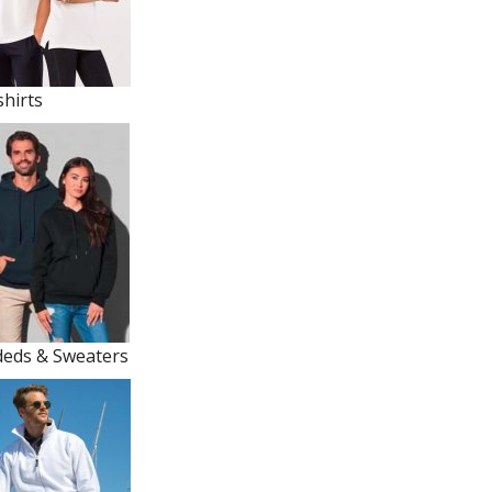
shirts
eds & Sweaters