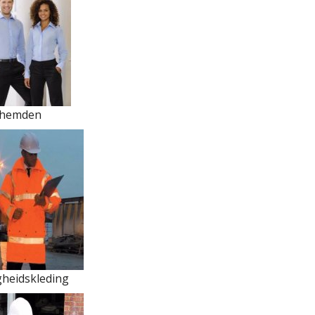
rhemden
gheidskleding