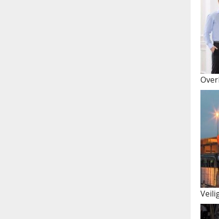
Ove
Veili