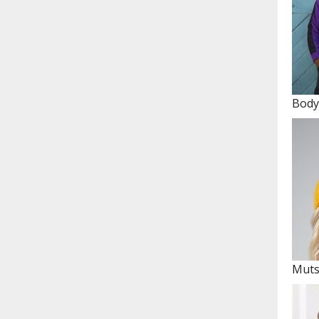
Body
Muts