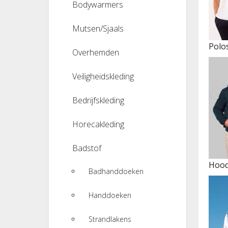
Bodywarmers
Mutsen/Sjaals
Polo
Overhemden
Veiligheidskleding
Bedrijfskleding
Horecakleding
Badstof
Hood
Badhanddoeken
Handdoeken
Strandlakens