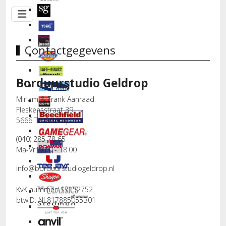
Contactgegevens
Borduurstudio Geldrop
Miriam & Frank Aanraad
Fleskensstraat 39
5666 TA Geldrop
(040) 285 78 65
Ma-Vr: 9.00 - 18.00
info@borduurstudiogeldrop.nl
KvK nummer: 17152752
btwID: NL817885055B01