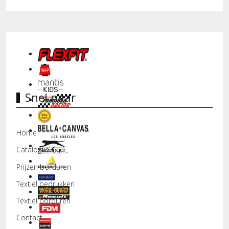
Snel naar
Home
Catalogus
Prijzen borduren
Textiel bedrukken
Textiel borduren
Contact