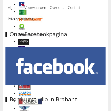
Algemene Voorwaarden
|
Over ons
|
Contact
Privacyverklaring
Onze Facebookpagina
Borduurstudio in Brabant