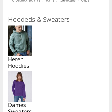
U bevindt zich hier:
Home
Catalogus
Caps
Hoodeds & Sweaters
Heren
Hoodies
Dames
Sweaters