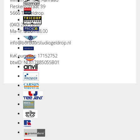
Fleskensstraat 39
5666 TA Geldrop
(040) 285 78 65
Ma-Vr: 9.00 - 18.00
info@borduurstudiogeldrop.nl
KvK nummer: 17152752
btwID: NL817885055B01