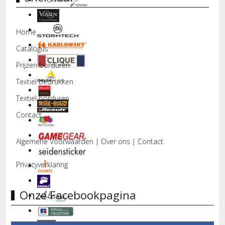
Home
Catalogus
Prijzen borduren
Textiel bedrukken
Textiel borduren
Contact
Algemene Voorwaarden
|
Over ons
|
Contact
Privacyverklaring
Onze Facebookpagina