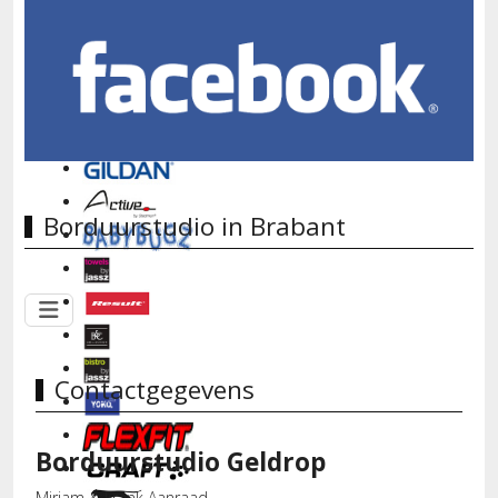
Borduurstudio in Brabant
Contactgegevens
Borduurstudio Geldrop
Miriam & Frank Aanraad