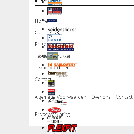
Home
Catalogus
Prijzen borduren
Textiel bedrukken
Textiel borduren
Contact
Algemene Voorwaarden
|
Over ons
|
Contact
Privacyverklaring