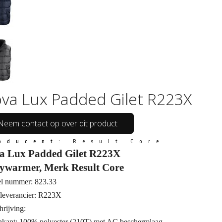
va Lux Padded Gilet R223X
Neem contact op over dit product
oducent:
Result Core
a Lux Padded Gilet R223X
ywarmer, Merk Result Core
el nummer: 823.33
leverancier: R223X
rijving:
nkant: 100% polyester (210T) met AC beschermlaag.