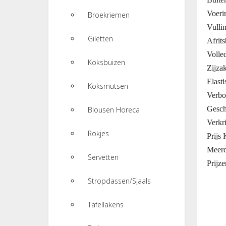
Voeri
Broekriemen
Vullin
Giletten
Afrit
Volle
Koksbuizen
Zijzak
Elast
Koksmutsen
Verbo
Gesch
Blousen Horeca
Verkr
Rokjes
Prijs
Meerd
Servetten
Prijze
Stropdassen/Sjaals
Tafellakens