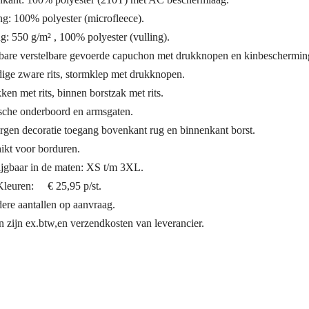
ng: 100% polyester (microfleece).
g: 550 g/m² , 100% polyester (vulling).
sbare verstelbare gevoerde capuchon met drukknopen en kinbeschermin
dige zware rits, stormklep met drukknopen.
ken met rits, binnen borstzak met rits.
ische onderboord en armsgaten.
rgen decoratie toegang bovenkant rug en binnenkant borst.
ikt voor borduren.
ijgbaar in de maten: XS t/m 3XL.
 Kleuren: € 25,95 p/st.
ere aantallen op aanvraag.
n zijn ex.btw,en verzendkosten van leverancier.