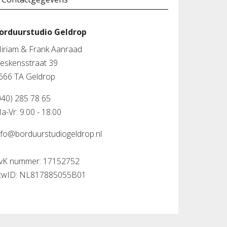
orduurstudio Geldrop
iriam & Frank Aanraad
leskensstraat 39
666 TA Geldrop
040) 285 78 65
a-Vr: 9.00 - 18.00
nfo@borduurstudiogeldrop.nl
vK nummer: 17152752
twID: NL817885055B01