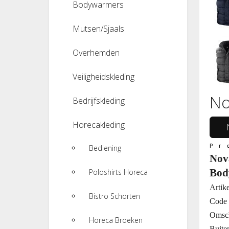
Bodywarmers
Mutsen/Sjaals
Overhemden
Veiligheidskleding
No
Bedrijfskleding
Horecakleding
Pr
Bediening
Nov
Bod
Poloshirts Horeca
Artik
Bistro Schorten
Code 
Omsch
Horeca Broeken
Buite