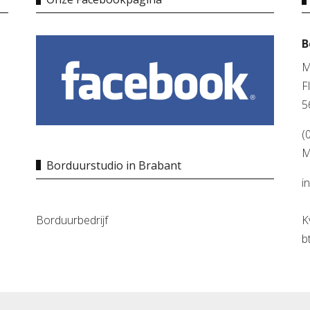
B
M
F
5
(
M
Borduurstudio in Brabant
i
Borduurbedrijf
K
b