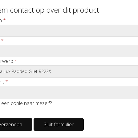
m contact op over dit product
m
*
*
rwerp
*
ht
*
 een copie naar mezelf?
Verzenden
Sluit formulier