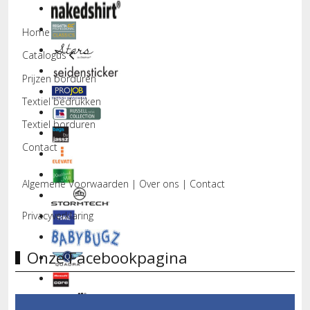
Home
Catalogus
Prijzen borduren
Textiel bedrukken
Textiel borduren
Contact
Algemene Voorwaarden
|
Over ons
|
Contact
Privacyverklaring
Onze Facebookpagina