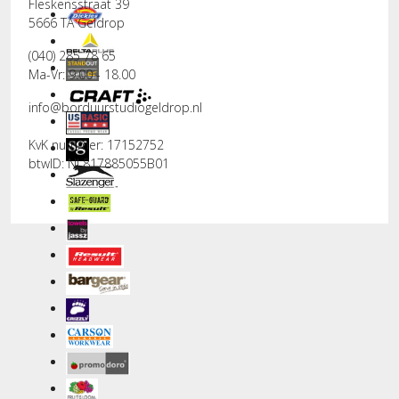
Fleskensstraat 39
5666 TA Geldrop
(040) 285 78 65
Ma-Vr: 9.00 - 18.00
info@borduurstudiogeldrop.nl
KvK nummer: 17152752
btwID: NL817885055B01