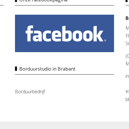
B
M
F
5
(
M
Borduurstudio in Brabant
i
Borduurbedrijf
K
b