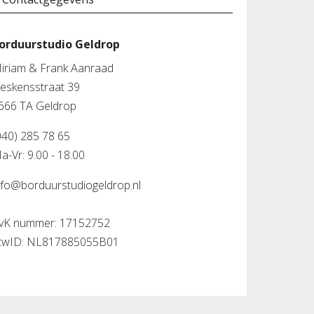
orduurstudio Geldrop
iriam & Frank Aanraad
leskensstraat 39
666 TA Geldrop
040) 285 78 65
a-Vr: 9.00 - 18.00
nfo@borduurstudiogeldrop.nl
vK nummer: 17152752
twID: NL817885055B01