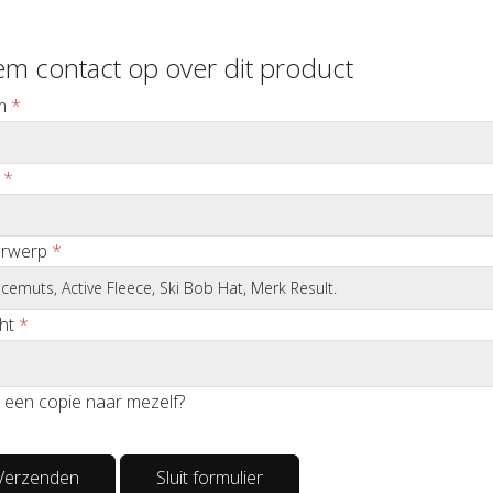
m contact op over dit product
m
*
*
rwerp
*
ht
*
 een copie naar mezelf?
Verzenden
Sluit formulier