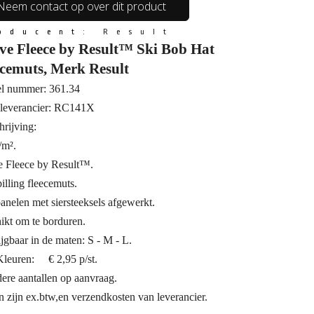
Neem contact op over dit product
oducent:
Result
ive Fleece by Result™ Ski Bob Hat
ecemuts, Merk Result
el nummer: 361.34
leverancier: RC141X
rijving:
/m².
e Fleece by Result™.
illing fleecemuts.
anelen met siersteeksels afgewerkt.
ikt om te borduren.
jgbaar in de maten: S - M - L.
 Kleuren: € 2,95 p/st.
ere aantallen op aanvraag.
n zijn ex.btw,en verzendkosten van leverancier.