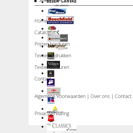
Home
Catalogus
Prijzen borduren
Textiel bedrukken
Textiel borduren
Contact
Algemene Voorwaarden
|
Over ons
|
Contact
Privacyverklaring