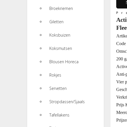
Broekriemen
Pr
Act
Giletten
Fle
Koksbuizen
Artik
Code 
Koksmutsen
Omsch
200 g
Blousen Horeca
Activ
Anti-p
Rokjes
Vier p
Servetten
Gesch
Verkri
Stropdassen/Sjaals
Prijs
Meerd
Tafellakens
Prijze