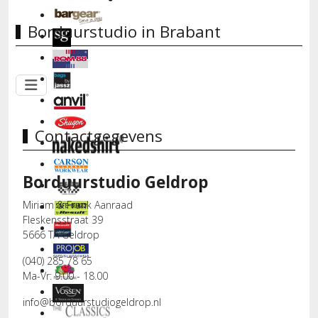
Borduurstudio in Brabant
Contactgegevens
Borduurstudio Geldrop
Miriam & Frank Aanraad
Fleskensstraat 39
5666 TA Geldrop
(040) 285 78 65
Ma-Vr: 9.00 - 18.00
info@borduurstudiogeldrop.nl