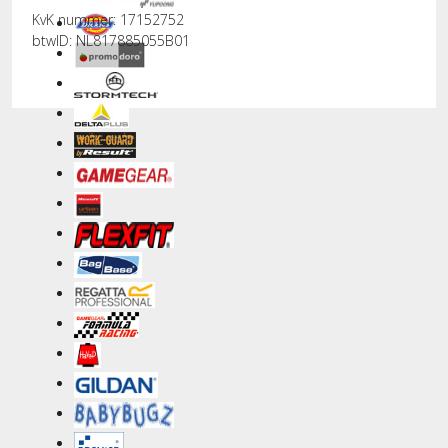
KvK nummer: 17152752
btwID: NL817885055B01