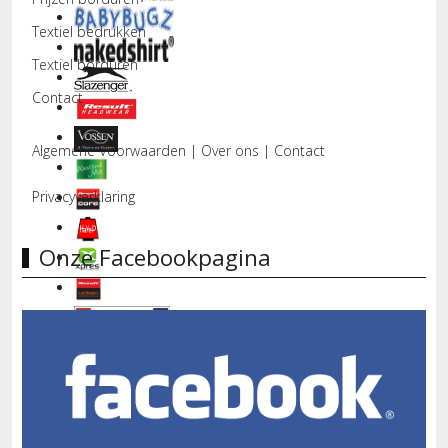
Textiel bedrukken
Textiel borduren
Contact
Algemene Voorwaarden
|
Over ons
|
Contact
Privacyverklaring
Onze Facebookpagina