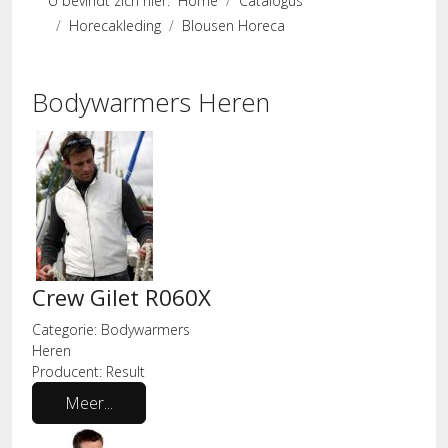
U bevindt zich hier:
Home
Catalogus
Horecakleding
Blousen Horeca
Bodywarmers Heren
Crew Gilet R060X
Categorie:
Bodywarmers
Heren
Producent:
Result
Meer...