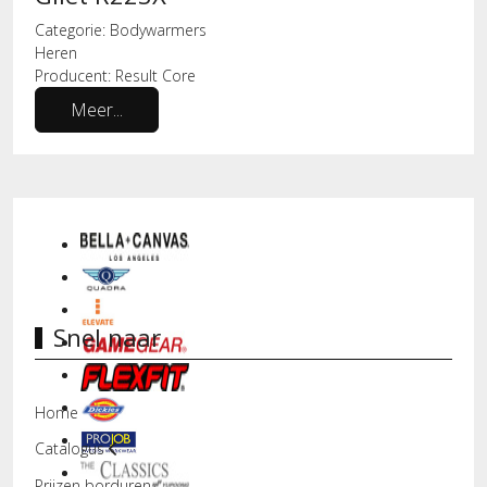
Categorie:
Bodywarmers
Heren
Producent:
Result Core
Meer...
Snel naar
Home
Catalogus
Prijzen borduren