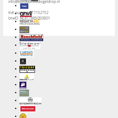
info@borduurstudiogeldrop.nl
KvK nummer: 17152752
btwID: NL817885055B01